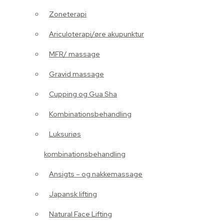
Gravid massage
Zoneterapi
Cupping og Gua Sha
Ariculoterapi/øre akupunktur
Kombinationsbehandling
MFR/ massage
Luksuriøs
Gravid massage
kombinationsbehandling
Cupping og Gua Sha
Ansigts – og nakkemassage
Kombinationsbehandling
Japansk lifting
Luksuriøs
Natural Face Lifting
kombinationsbehandling
Produkter
Ansigts – og nakkemassage
Klinikken
Japansk lifting
Hvem er jeg
Natural Face Lifting