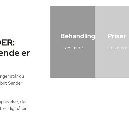
Behandlinger
Priser
ER:
Læs mere
Læs mere
dende er
nger står du
ibrit Sander
oplevelse, der
ter dig på din