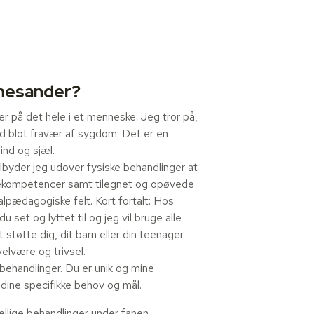
nesander?
ser på det hele i et menneske. Jeg tror på,
d blot fravær af sygdom. Det er en
ind og sjæl.
der jeg udover fysiske behandlinger at
lekompetencer samt tilegnet og opøvede
alpædagogiske felt. Kort fortalt: Hos
et og lyttet til og jeg vil bruge alle
 støtte dig, dit barn eller din teenager
velvære og trivsel.
 behandlinger. Du er unik og mine
 dine specifikke behov og mål.
llige behandlinger under fanen