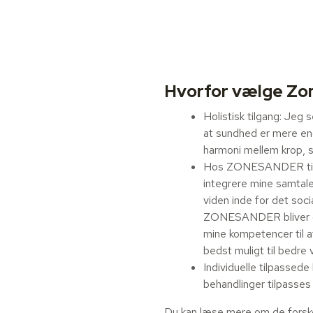
Hvorfor vælge Zo
Holistisk tilgang: Jeg 
at sundhed er mere en
harmoni mellem krop, s
Hos ZONESANDER tilby
integrere mine samta
viden inde for det soci
ZONESANDER bliver du s
mine kompetencer til at
bedst muligt til bedre 
Individuelle tilpassede
behandlinger tilpasses
Du kan læse mere om de forske