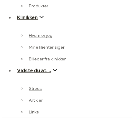
Mine klienter siger
Produkter
Klinikken
Billeder fra klinikken
Vidste du at….
Hvem er jeg
Stress
Mine klienter siger
Artikler
Billeder fra klinikken
Vidste du at….
Links
Stress
Artikler
Links