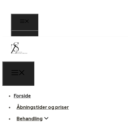
Forside
Åbningstider og priser
Behandling
Forside
Zoneterapi
Åbningstider og priser
Ariculoterapi/øre akupunktur
Behandling
MFR/ massage