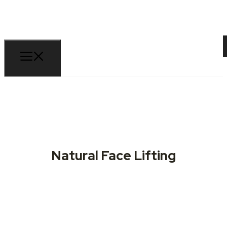
Book tid
Natural Face Lifting
+45 22 77 15 24
info@zonesander.dk