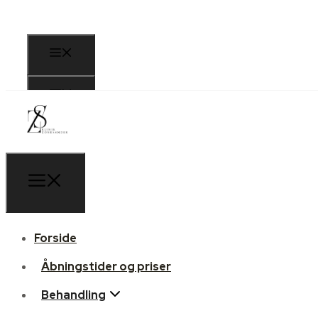
Forside
Åbningstider og priser
Behandling
Forside
Zoneterapi
Åbningstider og priser
Ariculoterapi/øre akupunktur
Behandling
MFR/ massage