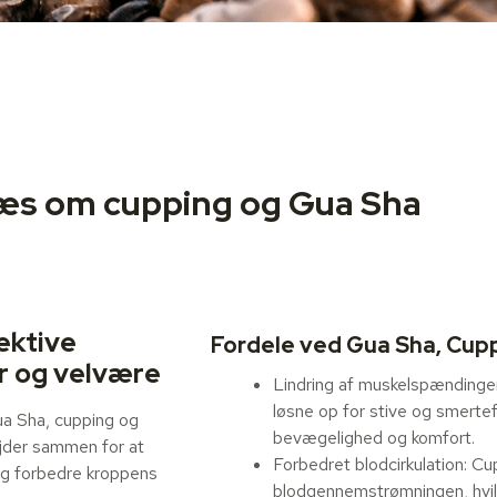
æs om cupping og Gua Sha
ektive
Fordele ved Gua Sha, Cup
r og velvære
Lindring af muskelspændinger
løsne op for stive og smertef
a Sha, cupping og
bevægelighed og komfort.
ejder sammen for at
Forbedret blodcirkulation: 
og forbedre kroppens
blodgennemstrømningen, hvil