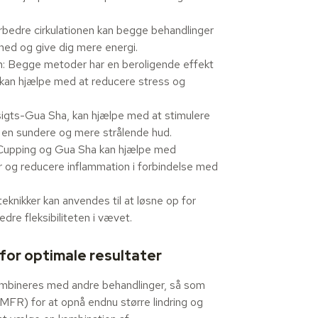
rbedre cirkulationen kan begge behandlinger
ed og give dig mere energi.
n: Begge metoder har en beroligende effekt
t kan hjælpe med at reducere stress og
sigts-Gua Sha, kan hjælpe med at stimulere
 en sundere og mere strålende hud.
 Cupping og Gua Sha kan hjælpe med
er og reducere inflammation i forbindelse med
knikker kan anvendes til at løsne op for
re fleksibiliteten i vævet.
for optimale resultater
mbineres med andre behandlinger, så som
(MFR) for at opnå endnu større lindring og