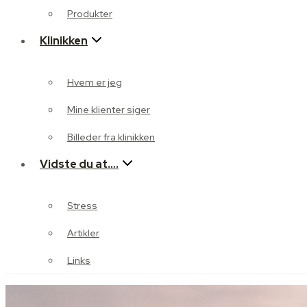
Mine klienter siger
Produkter
Klinikken
Billeder fra klinikken
Vidste du at….
Hvem er jeg
Stress
Mine klienter siger
Artikler
Billeder fra klinikken
Vidste du at….
Links
Stress
Artikler
Links