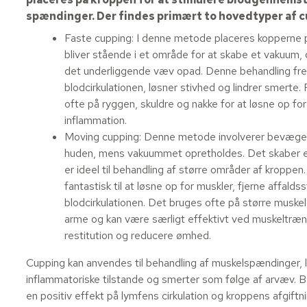
spændinger. Der findes primært to hovedtyper af c
Faste cupping: I denne metode placeres kopperne 
bliver stående i et område for at skabe et vakuum,
det underliggende væv opad. Denne behandling f
blodcirkulationen, løsner stivhed og lindrer smerte
ofte på ryggen, skuldre og nakke for at løsne op f
inflammation.
Moving cupping: Denne metode involverer bevægel
huden, mens vakuummet opretholdes. Det skaber e
er ideel til behandling af større områder af kroppen
fantastisk til at løsne op for muskler, fjerne affalds
blodcirkulationen. Det bruges ofte på større musk
arme og kan være særligt effektivt ved muskeltræn
restitution og reducere ømhed.
Cupping kan anvendes til behandling af muskelspændinger, 
inflammatoriske tilstande og smerter som følge af arvæv. 
en positiv effekt på lymfens cirkulation og kroppens afgift