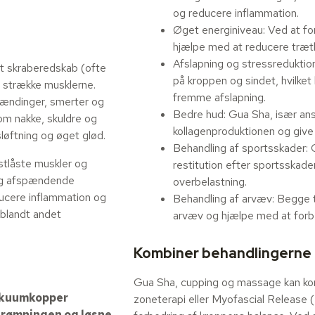
og reducere inflammation.
Øget energiniveau: Ved at fo
hjælpe med at reducere træth
Afslapning og stressreduktio
t skraberedskab (ofte
på kroppen og sindet, hvilke
og strække musklerne.
fremme afslapning.
pændinger, smerter og
Bedre hud: Gua Sha, især an
som nakke, skuldre og
kollagenproduktionen og give
løftning og øget glød.
Behandling af sportsskader:
stlåste muskler og
restitution efter sportsskad
 og afspændende
overbelastning.
ducere inflammation og
Behandling af arvæv: Begge te
 blandt andet
arvæv og hjælpe med at forbed
Kombiner behandlingerne 
Gua Sha, cupping og massage kan ko
vakuumkopper
zoneterapi eller Myofascial Release 
trømningen og løsne