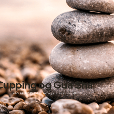
Cupping og Gua Sha
+45 22 77 15 24
info@zonesander.dk