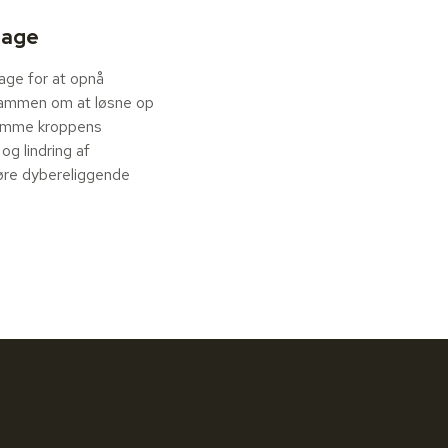
sage
age for at opnå
 sammen om at løsne op
remme kroppens
g lindring af
øre dybereliggende