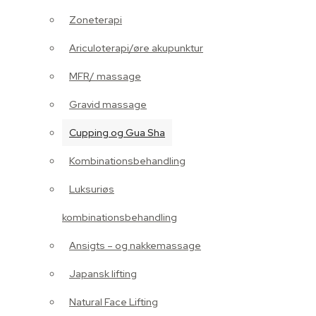
Gravid massage
Zoneterapi
Cupping og Gua Sha
Ariculoterapi/øre akupunktur
Kombinationsbehandling
MFR/ massage
Luksuriøs
Gravid massage
kombinationsbehandling
Cupping og Gua Sha
Ansigts – og nakkemassage
Kombinationsbehandling
Japansk lifting
Luksuriøs
Natural Face Lifting
kombinationsbehandling
Produkter
Ansigts – og nakkemassage
Klinikken
Japansk lifting
Hvem er jeg
Natural Face Lifting