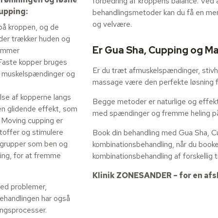
forbedring af kroppens balance. Ved 
upping:
behandlingsmetoder kan du få en mere
og velvære.
på kroppen, og de
 der trækker huden og
Er Gua Sha, Cupping og M
remmer
. Faste kopper bruges
Er du træt afmuskelspændinger, stivh
or muskelspændinger og
massage være den perfekte løsning fo
se af kopperne langs
Begge metoder er naturlige og effekti
n glidende effekt, som
med spændinger og fremme heling p
. Moving cupping er
stoffer og stimulere
Book din behandling med Gua Sha, C
elgrupper som ben og
kombinationsbehandling, når du booker
ing, for at fremme
kombinationsbehandling af forskellig
Klinik ZONESANDER – for en afsl
led problemer,
Behandlingen har også
ningsprocesser.