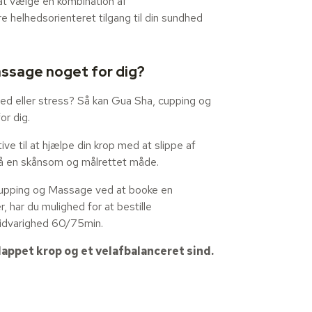
at vælge en kombination af
 helhedsorienteret tilgang til din sundhed
assage noget for dig?
ed eller stress? Så kan Gua Sha, cupping og
r dig.
ve til at hjælpe din krop med at slippe af
å en skånsom og målrettet måde.
upping og Massage ved at booke en
, har du mulighed for at bestille
 tidvarighed 60/75min.
appet krop og et velafbalanceret sind.